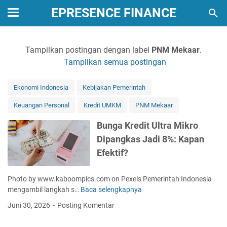
EPRESENCE FINANCE
Tampilkan postingan dengan label
PNM Mekaar
.
Tampilkan semua postingan
Ekonomi Indonesia
Kebijakan Pemerintah
Keuangan Personal
Kredit UMKM
PNM Mekaar
Bunga Kredit Ultra Mikro
Dipangkas Jadi 8%: Kapan
Efektif?
Photo by www.kaboompics.com on Pexels Pemerintah Indonesia
mengambil langkah s…
Baca selengkapnya
B
u
Juni 30, 2026
Posting Komentar
n
g