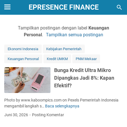
EPRESENCE FINANCE
Tampilkan postingan dengan label
Keuangan
Personal
.
Tampilkan semua postingan
Ekonomi Indonesia
Kebijakan Pemerintah
Keuangan Personal
Kredit UMKM
PNM Mekaar
Bunga Kredit Ultra Mikro
Dipangkas Jadi 8%: Kapan
Efektif?
Photo by www.kaboompics.com on Pexels Pemerintah Indonesia
mengambil langkah s…
Baca selengkapnya
B
u
Juni 30, 2026
Posting Komentar
n
g