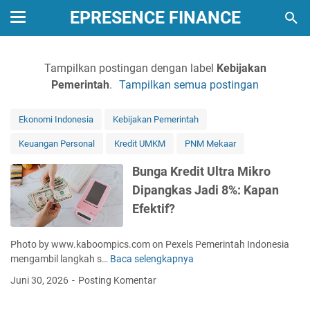
EPRESENCE FINANCE
Tampilkan postingan dengan label
Kebijakan
Pemerintah
.
Tampilkan semua postingan
Ekonomi Indonesia
Kebijakan Pemerintah
Keuangan Personal
Kredit UMKM
PNM Mekaar
Bunga Kredit Ultra Mikro
Dipangkas Jadi 8%: Kapan
Efektif?
Photo by www.kaboompics.com on Pexels Pemerintah Indonesia
mengambil langkah s…
Baca selengkapnya
B
u
Juni 30, 2026
Posting Komentar
n
g