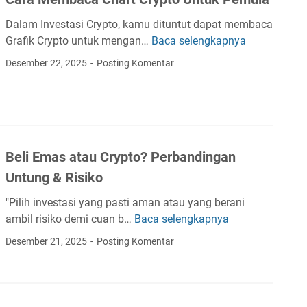
i
p
Dalam Investasi Crypto, kamu dituntut dapat membaca
r
Grafik Crypto untuk mengan…
Baca selengkapnya
C
o
a
Desember 22, 2025
Posting Komentar
y
r
e
a
k
M
s
e
i
m
S
Beli Emas atau Crypto? Perbandingan
b
e
a
Untung & Risiko
n
c
t
"Pilih investasi yang pasti aman atau yang berani
a
u
ambil risiko demi cuan b…
Baca selengkapnya
B
C
h
e
h
Desember 21, 2025
Posting Komentar
6
l
a
%
i
r
:
E
t
A
m
C