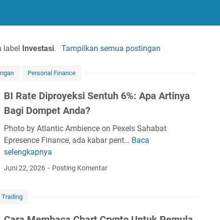
 label
Investasi
.
Tampilkan semua postingan
angan
Personal Finance
BI Rate Diproyeksi Sentuh 6%: Apa Artinya
Bagi Dompet Anda?
Photo by Atlantic Ambience on Pexels Sahabat
Epresence Finance, ada kabar pent…
Baca
B
selengkapnya
I
R
Juni 22, 2026
Posting Komentar
a
t
Trading
e
D
Cara Membaca Chart Crypto Untuk Pemula