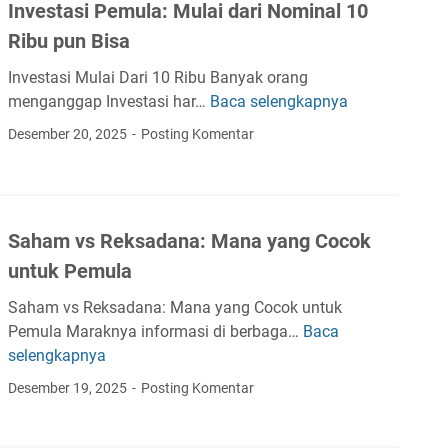
Investasi Pemula: Mulai dari Nominal 10
p
a
r
Ribu pun Bisa
a
s
y
A
a
p
Investasi Mulai Dari 10 Ribu Banyak orang
r
t
t
menganggap Investasi har…
Baca selengkapnya
I
t
a
o
n
i
Desember 20, 2025
Posting Komentar
u
U
v
n
C
n
e
y
r
t
s
a
y
u
t
B
p
k
Saham vs Reksadana: Mana yang Cocok
a
a
t
P
untuk Pemula
s
g
o
e
i
i
?
Saham vs Reksadana: Mana yang Cocok untuk
m
P
D
P
Pemula Maraknya informasi di berbaga…
Baca
u
S
e
o
e
selengkapnya
l
a
m
m
r
a
h
Desember 19, 2025
Posting Komentar
u
p
b
a
l
e
a
m
a
t