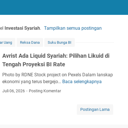
bel
Investasi Syariah
.
Tampilkan semua postingan
ar Uang
Reksa Dana
Suku Bunga BI
Avrist Ada Liquid Syariah: Pilihan Likuid di
Tengah Proyeksi BI Rate
Photo by RDNE Stock project on Pexels Dalam lanskap
ekonomi yang terus bergejo…
Baca selengkapnya
A
v
Juli 06, 2026
Posting Komentar
r
i
s
Postingan Lama
t
A