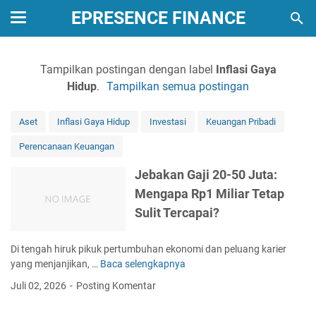
EPRESENCE FINANCE
Tampilkan postingan dengan label
Inflasi Gaya
Hidup
.
Tampilkan semua postingan
Aset
Inflasi Gaya Hidup
Investasi
Keuangan Pribadi
Perencanaan Keuangan
Jebakan Gaji 20-50 Juta:
Mengapa Rp1 Miliar Tetap
Sulit Tercapai?
Di tengah hiruk pikuk pertumbuhan ekonomi dan peluang karier
yang menjanjikan, …
Baca selengkapnya
J
e
Juli 02, 2026
Posting Komentar
b
a