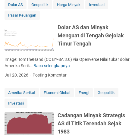
a
Dolar AS
Geopolitik
Harga Minyak
Investasi
h
Pasar Keuangan
M
e
Dolar AS dan Minyak
l
Menguat di Tengah Gejolak
e
m
Timur Tengah
a
h
Image: TomTheHand (CC BY-SA 3.0) via Openverse Nilai tukar dolar
k
Amerika Serik…
Baca selengkapnya
D
e
o
R
Juli 20, 2026
Posting Komentar
l
p
a
1
r
7
Amerika Serikat
Ekonomi Global
Energi
Geopolitik
A
.
Investasi
S
9
d
1
Cadangan Minyak Strategis
a
0
AS di Titik Terendah Sejak
n
:
M
T
1983