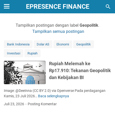
EPRESENCE FINANCE
Tampilkan postingan dengan label
Geopolitik
.
Tampilkan semua postingan
Bank Indonesia
Dolar AS
Ekonomi
Geopolitik
Investasi
Rupiah
Rupiah Melemah ke
Rp17.910: Tekanan Geopolitik
dan Kebijakan BI
Image: @DeeInna (CC BY 2.0) via Openverse Pada perdagangan
Kamis, 23 Juli 2026…
Baca selengkapnya
R
u
Juli 23, 2026
Posting Komentar
p
i