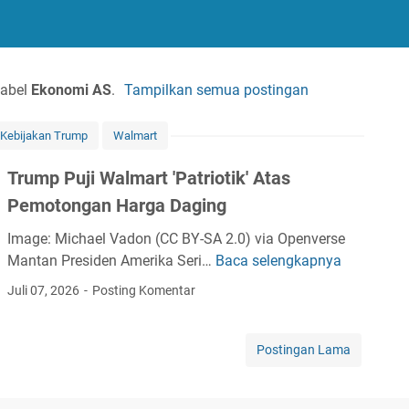
label
Ekonomi AS
.
Tampilkan semua postingan
Kebijakan Trump
Walmart
Trump Puji Walmart 'Patriotik' Atas
Pemotongan Harga Daging
Image: Michael Vadon (CC BY-SA 2.0) via Openverse
Mantan Presiden Amerika Seri…
Baca selengkapnya
T
r
Juli 07, 2026
Posting Komentar
u
m
p
Postingan Lama
P
u